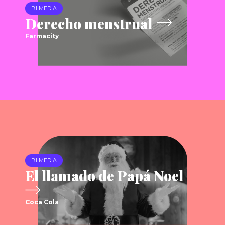
BI MEDIA
Derecho menstrual
Farmacity
BI MEDIA
El llamado de Papá Noel
Coca Cola