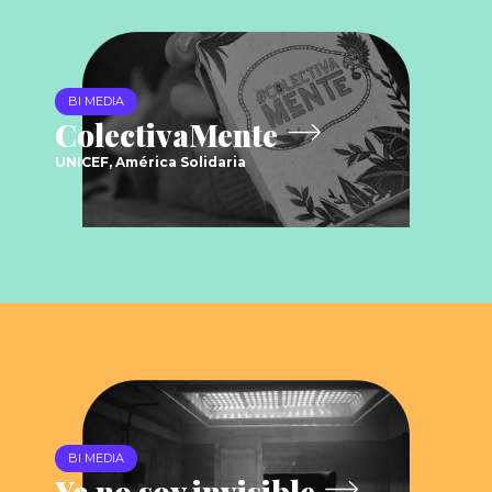
BI MEDIA
ColectivaMente
UNICEF, América Solidaria
BI MEDIA
Ya no soy invisible