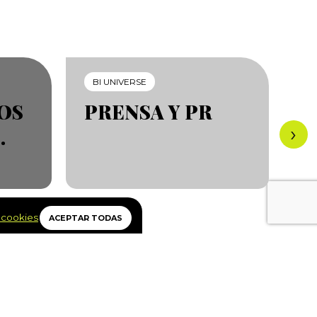
BI UNIVERSE
B
FUN
OS
PRENSA Y PR
H
›
.
P
 cookies
ACEPTAR TODAS
ewsletter