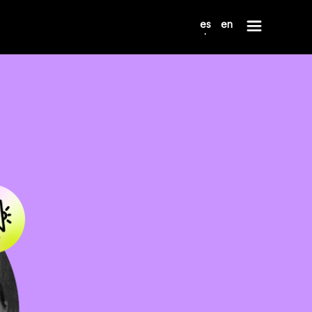
es
en