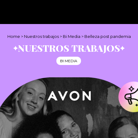
Home
>
Nuestros trabajos
>
Bi Media
>
Belleza post pandemia
NUESTROS TRABAJOS
BI MEDIA